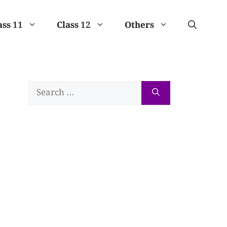
ass 11
Class 12
Others