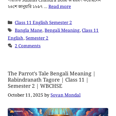
পরিচিতি Subhas Chandra Bose জন্মগ্রহণ করেছিলেন
২৩শে জানুয়ারি ১৮৯৭ …
Read more
Class 11 English Semester 2
Bangla Mane
,
Bengali Meaning
,
Class 11
English
,
Semester 2
2 Comments
The Parrot’s Tale Bengali Meaning |
Rabindranath Tagore | Class 11 |
Semester 2 | WBCHSE
October 11, 2025
by
Sovan Mondal