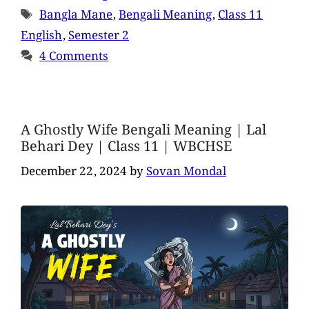
Bangla Mane
,
Bengali Meaning
,
Class 11
English
,
Semester 2
4 Comments
A Ghostly Wife Bengali Meaning | Lal
Behari Dey | Class 11 | WBCHSE
December 22, 2024
by
Sovan Mondal