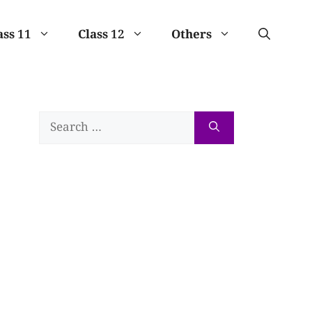
ass 11
Class 12
Others