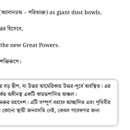
াবানডন্ড – পরিত্যক্ত) as giant dust bowls,
রের হিসেবে,
n the new Great Powers.
ানশক্তিরূপে।
য়ে বড় দ্বীপ, যা উত্তর আমেরিকার উত্তর-পূর্বে অবস্থিত। এর
র অধীনস্থ একটি স্বায়ত্তশাসিত অঞ্চল।
িণ মেরুর মহাদেশ। এটি সম্পূর্ণ বরফে আচ্ছাদিত এবং পৃথিবীর
 কোনো স্থায়ী জনবসতি নেই, কেবল গবেষণার জন্য