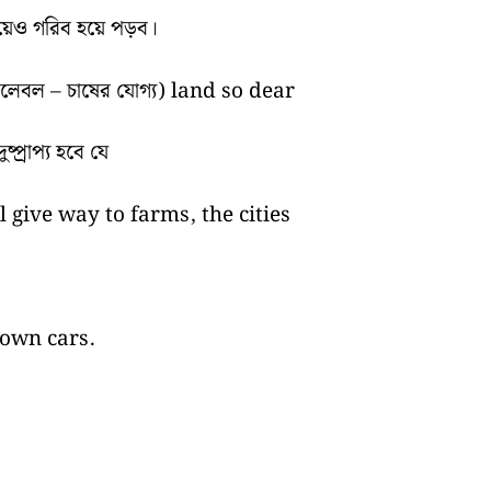
েয়েও গরিব হয়ে পড়ব।
িলেবল – চাষের যোগ্য) land so dear
প্রাপ্য হবে যে
 give way to farms, the cities
 own cars.