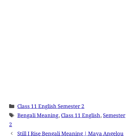
Class 11 English Semester 2
Bengali Meaning
,
Class 11 English
,
Semester
2
Still I Rise Bengali Meaning | Maya Angelou