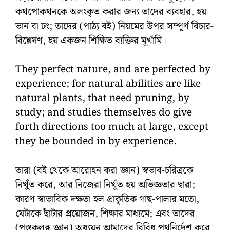
কথপোকথনকে অলংকৃত করার জন্য তাদের ব্যবহার, হয়
ভান বা ঢং; তাদের (পাঠ্য বই) নিয়মের উপর সম্পূর্ণ বিচার-
বিশ্লেষণ, হয় একজন শিক্ষিত ব্যক্তির মূর্খামি।
They perfect nature, and are perfected by
experience; for natural abilities are like
natural plants, that need pruning, by
study; and studies themselves do give
forth directions too much at large, except
they be bounded in by experience.
তারা (বই থেকে আরোহন করা জ্ঞান) স্বভাব-চরিত্রকে
নিখুঁত করে, আর নিজেরা নিখুঁত হয় অভিজ্ঞতার দ্বারা;
কারণ স্বাভাবিক দক্ষতা হল প্রাকৃতিক গাছ-পালার মতো,
যেটাকে ছাঁটার প্রয়োজন, শিক্ষার মাধ্যমে; এবং তাদের
(পুস্তকলব্ধ জ্ঞান) অধ্যয়ন আমাদের বিবিধ পথনির্দেশ করে