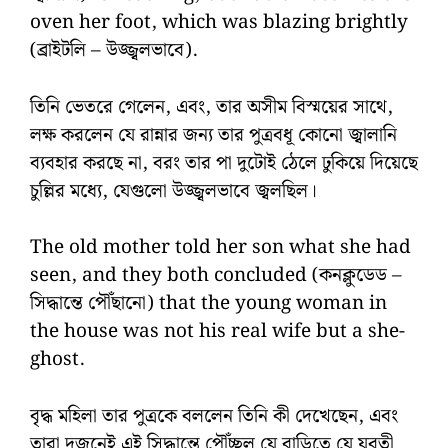
oven her foot, which was blazing brightly
(ব্রাইটলি – উজ্জ্বলভাবে).
তিনি ভেতরে গেলেন, এবং, তার অসীম বিস্ময়ের সাথে,
লক্ষ করলেন যে রান্নার জন্য তার পুত্রবধূ কোনো জ্বালানি
ব্যবহার করছে না, বরং তার পা দুটোই ঠেলে ঢুকিয়ে দিয়েছে
চুল্লির মধ্যে, যেগুলো উজ্জ্বলভাবে জ্বলছিল।
The old mother told her son what she had
seen, and they both concluded (কনক্লুডেড –
সিদ্ধান্তে পৌঁছানো) that the young woman in
the house was not his real wife but a she-
ghost.
বৃদ্ধ মহিলা তার পুত্রকে বললেন তিনি কী দেখেছেন, এবং
তারা দুজনেই এই সিদ্ধান্তে পৌঁচ্ছল যে বাড়িতে যে যুবতী