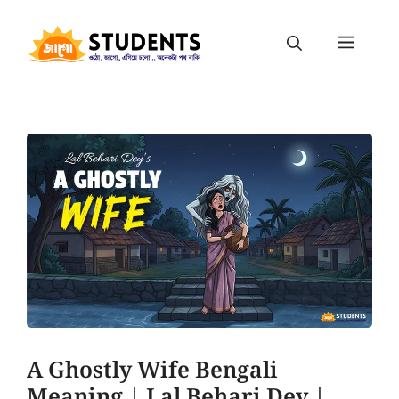
A Ghostly Wife Bengali
Meaning | Lal Behari Dey |