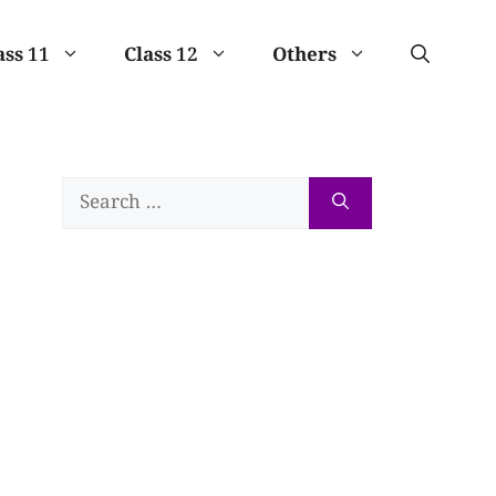
ass 11
Class 12
Others