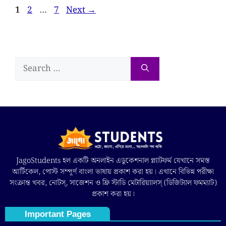
1
2
…
7
Next
→
JagoStudents হল একটি অনলাইন এডুকেশনাল প্ল্যাটফর্ম যেখানে সমস্ত
আর্টিকেল, পোস্ট সম্পূর্ণ বাংলা ভাষায় প্রকাশ করা হয়। এখানে বিভিন্ন পরীক্ষা
সংক্রান্ত খবর, নোটস্, সাজেশন ও ফ্রি স্টাডি মেটারিয়্যালস্ (ডিজিট্যাল ফমম্যাট)
প্রকাশ করা হয়।
Important Pages