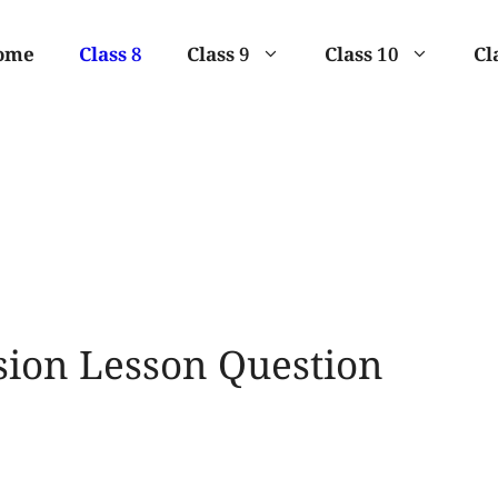
ome
Class 8
Class 9
Class 10
Cl
ision Lesson Question