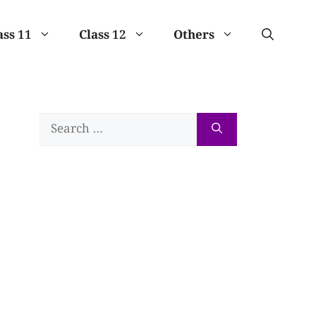
ass 11
Class 12
Others