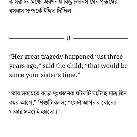
কামরাটির মধ্যে অবর্ণনীয় কিছু জিনিস যেন পুরুষের
বসবাস সম্পর্কে ইঙ্গিত দিচ্ছিল।
8
“Her great tragedy happened just three
years ago,” said the child; “that would be
since your sister’s time.”
“তার সবচেয়ে বড়ো দুঃখজনক ঘটনাটি ঘটেছে মাত্র তিন
বছর আগে,” শিশুটি বলল; “সেটা আপনার বোনের
থাকার সময়েই হয়তো।”