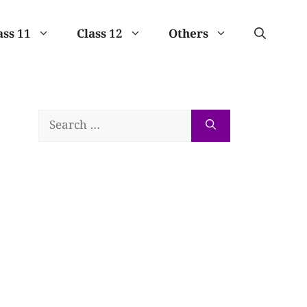
ass 11
Class 12
Others