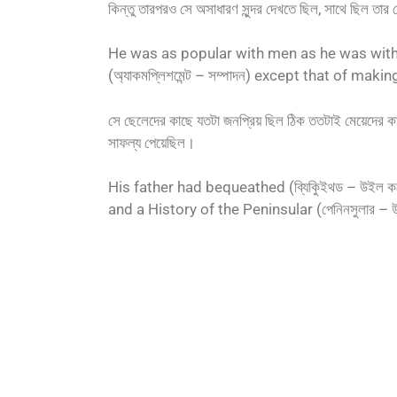
কিন্তু তারপরও সে অসাধারণ সুন্দর দেখতে ছিল, সাথে ছিল তা
He was as popular with men as he was wit
(অ্যাকমপ্লিশমেন্ট – সম্পাদন) except that of mak
সে ছেলেদের কাছে যতটা জনপ্রিয় ছিল ঠিক ততটাই মেয়েদের কা
সাফল্য পেয়েছিল।
His father had bequeathed (ব্যিকুিইথড – উইল করে
and a History of the Peninsular (পেনিনসুলার – উ