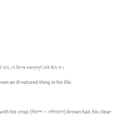
 হবে, সে বিশেষ গুরুত্বপূর্ণ কেউ ছিল না।
 even an ill-natured thing in his life.
h his crisp (ক্রিস্প – কোঁকড়ানো) brown hair, his clear-