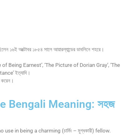
িলেন ১৬ই অক্টোবর ১৮৫৪ সালে আয়ারল্যান্ডের ডাবলিনে শহরে।
nce of Being Earnest’, ‘The Picture of Dorian Gray’, ‘The
ance’ ইত্যাদি।
াগ করেন।
re Bengali Meaning: সহজ
 use in being a charming (চার্মিং – মুগ্ধকারী) fellow.