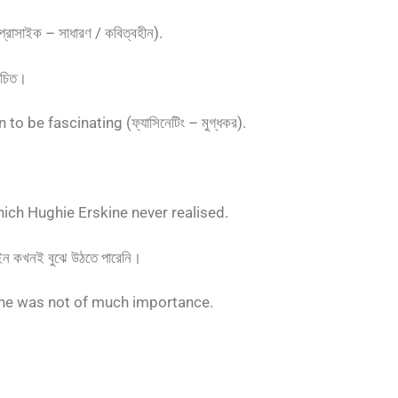
সাইক – সাধারণ / কবিত্বহীন).
 উচিত।
 be fascinating (ফ্যাসিনেটিং – মুগ্ধকর).
।
hich Hughie Erskine never realised.
ইন কখনই বুঝে উঠতে পারেনি।
, he was not of much importance.