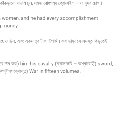
র কোঁকড়ানো বাদামি চুল, সহজ বোধগম্য প্রোফাইল, এবং ধূসর চোখ।
h women, and he had every accomplishment
ing money.
ছেও ছিল, এবং একমাত্র টাকা উপার্জন করা ছাড়া সে সমস্ত কিছুতেই
 দান করা) him his cavalry (ক্যালাভরি – অশ্বারোহী) sword,
পদ্বীপসংক্রান্ত) War in fifteen volumes.