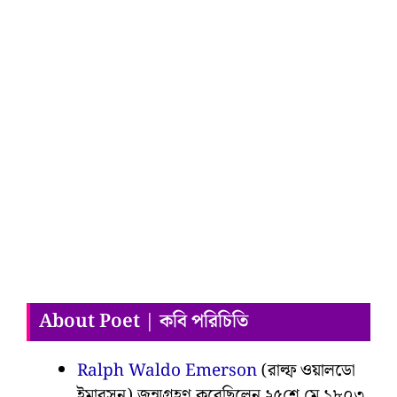
About Poet | কবি পরিচিতি
Ralph Waldo Emerson
(রাল্ফ ওয়ালডো
ইমারসন) জন্মগ্রহণ করেছিলেন ২৫শে মে ১৮০৩