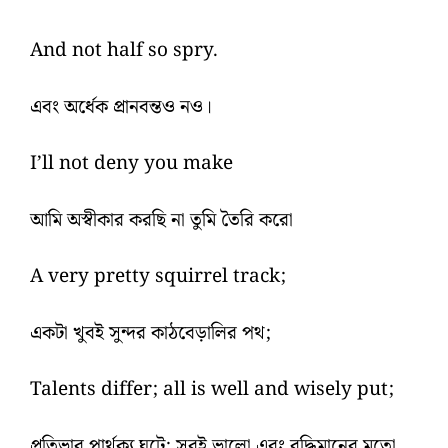
And not half so spry.
এবং অর্ধেক প্রানবন্তও নও।
I’ll not deny you make
আমি অস্বীকার করছি না তুমি তৈরি করো
A very pretty squirrel track;
একটা খুবই সুন্দর কাঠবেড়ালির পথ;
Talents differ; all is well and wisely put;
প্রতিভার পার্থক্য ঘটে; সবই ভালো এবং বুদ্ধিমানের মতো