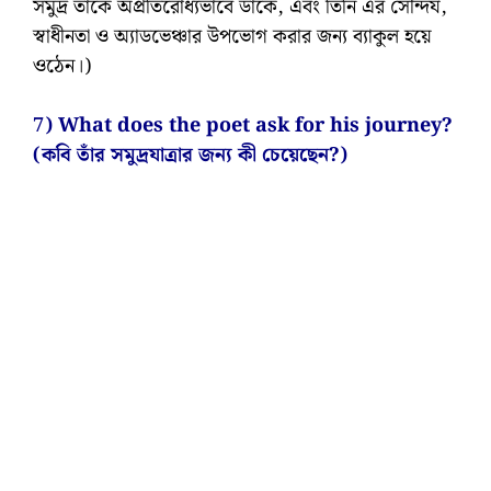
সমুদ্র তাকে অপ্রতিরোধ্যভাবে ডাকে, এবং তিনি এর সৌন্দর্য,
স্বাধীনতা ও অ্যাডভেঞ্চার উপভোগ করার জন্য ব্যাকুল হয়ে
ওঠেন।)
7) What does the poet ask for his journey?
(কবি তাঁর সমুদ্রযাত্রার জন্য কী চেয়েছেন?)