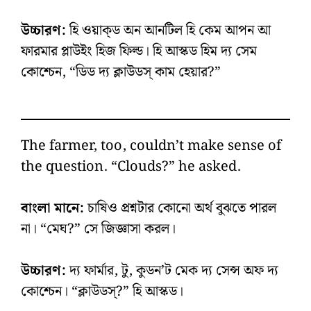
উচ্চারণ:
হি ওয়াক্‌ড অন আনটিল হি কেম আপন আ
ফারমার প্লাউইং হিজ ফিল্ড। হি আস্কড হিম দ্য সেম
কোশ্চেন, “ডিড দ্য ক্লাউডস্‌ কাম হেয়ার?”
The farmer, too, couldn’t make sense of
the question. “Clouds?” he asked.
বাংলা মানে:
চাষিও প্রশ্নটার কোনো অর্থ বুঝতে পারল
না। “মেঘ?” সে জিজ্ঞাসা করল।
উচ্চারণ:
দ্য ফার্মার, টু, কুডন’ট মেক দ্য সেন্স অফ দ্য
কোশ্চেন। “ক্লাউডস্‌?” হি আস্কড।