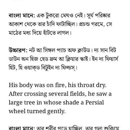
বাংলা মানে:
এক টুকরো মেঘও নেই। সূর্য পরিষ্কার
আকাশ থেকে তার চাঁদি ফাটাচ্ছিল। প্রচন্ড গরমে, সে
মাঠের মধ্য দিয়ে হাঁটতে লাগল।
উচ্চারণ:
নট আ সিঙ্গল প্যাচ অফ ক্লাউড। দ্য সান বিট
ডাউন অন হিজ হেড ফ্রম আ ক্লিয়ার স্কাই। ইন দ্য ফিয়ার্স
হিট, হি ওয়াক্‌ড বিটুইন দ্য ফিল্ডস্‌।
His body was on fire, his throat dry.
After crossing several fields, he saw a
large tree in whose shade a Persial
wheel turned gently.
বাংলা মানে:
তার শরীর পুড়ে যাচ্ছিল, তার গলা শুকিয়ে