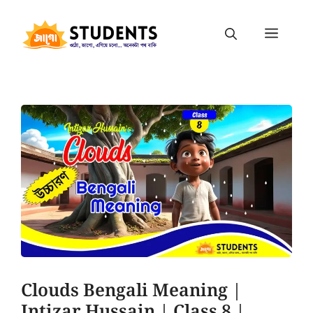
Clouds Bengali Meaning |
Intizar Hussain | Class 8 |