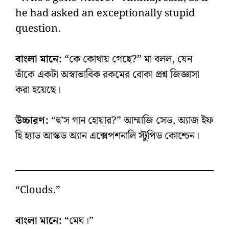
he had asked an exceptionally stupid
question.
বাংলা মানে:
“কে কোথায় গেছে?” মা বলল, যেন
তাঁকে একটা অস্বাভাবিক রকমের বোকা প্রশ্ন জিজ্ঞাসা
করা হয়েছে।
উচ্চারণ:
“হু’স গান হোয়ার?” আম্মাজি সেড, অ্যাজ ইফ
হি হ্যাড আস্কড অ্যান এক্সেপশনালি স্টুপিড কোশ্চেন।
“Clouds.”
বাংলা মানে:
“মেঘ।”