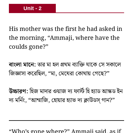
Unit - 2
His mother was the first he had asked in
the morning, “Ammaji, where have the
coulds gone?”
বাংলা মানে:
তার মা হল প্রথম ব্যাক্তি যাকে সে সকালে
জিজ্ঞাসা করেছিল, “মা, মেঘেরা কোথায় গেছে?”
উচ্চারণ:
হিজ মাদার ওয়াজ দ্য ফার্স্ট হি হ্যাড আস্কড ইন
দ্য মর্নিং, “আম্মাজি, হোয়ার হ্যাভ দ্য ক্লাউডস্‌ গান?”
“Who’s gone where?” Ammaji said, as if