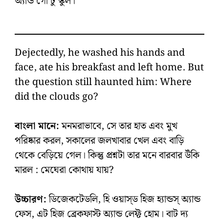
অ্যান্ড গো টু স্কুল।”
Dejectedly, he washed his hands and
face, ate his breakfast and left home. But
the question still haunted him: Where
did the clouds go?
বাংলা মানে:
মনমরাভাবে, সে তার হাত এবং মুখ
পরিষ্কার করল, সকালের জলখাবার খেল এবং বাড়ি
থেকে বেড়িয়ে গেল। কিন্তু প্রশ্নটা তার মনে বারবার উঁকি
মারল : মেঘেরা কোথায় যায়?
উচ্চারণ:
ডিজেকটেডলি, হি ওয়াস্‌ড হিজ হ্যান্ডস্‌ অ্যান্ড
ফেস, এট হিজ ব্রেকফাস্ট অ্যান্ড লেফ্ট হোম। বাট দ্য