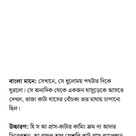
বাংলা মানে:
সেখানে, সে ধুলোময় পথটার দিকে
ঘুরলো। সে অন্যদিক থেকে একজন ঘাসুড়েকে আসতে
দেখল, তাজা কাটা ঘাসের বোঁচকা তার মাথায় চাপানো
ছিল।
উচ্চারণ:
হি স আ গ্রাস-কাটার কামিং ফ্রম দ্য আদার
ডিরেকশন, আ বান্ডল অফ ফ্রেশলি কাট গ্রাস ব্যালেন্সড