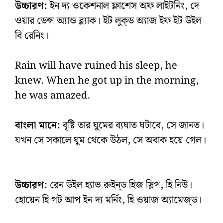
উচ্চারণ:
ইন দ্য ওকেশনাল ফ্লাশেস অফ লাইটনিং, দে
ওয়ার ডেন্স অ্যান্ড ব্ল্যাক। ইট লুক্‌ড অ্যাজ ইফ ইট উইল
বি রেনিং।
Rain will have ruined his sleep, he
knew. When he got up in the morning,
he was amazed.
বাংলা মানে:
বৃষ্টি তার ঘুমের ব্যঘাত ঘটাবে, সে জানত।
যখন সে সকালে ঘুম থেকে উঠল, সে অবাক হয়ে গেল।
উচ্চারণ:
রেন উইল হ্যাভ রুইন্‌ড হিজ স্লিপ, হি নিউ।
হোয়েন হি গট আপ ইন দ্য মর্নিং, হি ওয়াজ অ্যামেজ্‌ড।