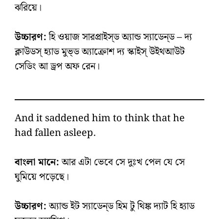
ঝরিয়ে।
উচ্চারণ:
হি ওয়াজ সারপ্রাইস্‌ড অ্যান্ড স্যাডেন্‌ড – দ্য
ক্লাউডস্‌ হ্যাড মুভ্‌ড অ্যাক্রোশ দ্য স্কাইস্‌ উইথআউট
সেডিং আ ড্রপ অফ রেন।
And it saddened him to think that he
had fallen asleep.
বাংলা মানে:
আর এটা ভেবে সে দুঃখ পেল যে সে
ঘুমিয়ে পড়েছে।
উচ্চারণ:
অ্যান্ড ইট স্যাডেন্‌ড হিম টু থিঙ্ক দ্যাট হি হ্যাড