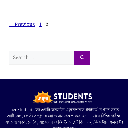
←
Previous
1
2
JagoStudents হল একটি অনলাইন এডুকেশনাল প্ল্যাটফর্ম যেখানে সমস্ত
আর্টিকেল, পোস্ট সম্পূর্ণ বাংলা ভাষায় প্রকাশ করা হয়। এখানে বিভিন্ন পরীক্ষা
সংক্রান্ত খবর, নোটস্, সাজেশন ও ফ্রি স্টাডি মেটারিয়্যালস্ (ডিজিট্যাল ফমম্যাট)