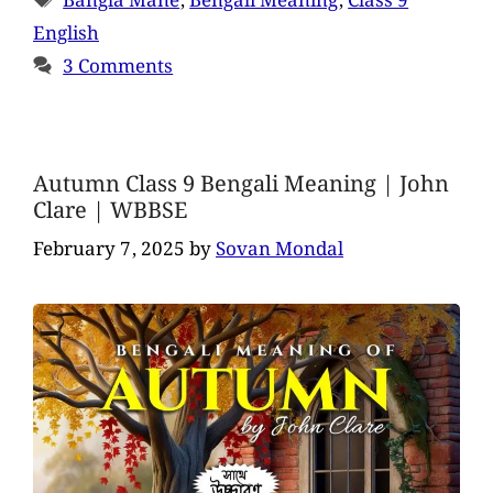
Bangla Mane
,
Bengali Meaning
,
Class 9
English
3 Comments
Autumn Class 9 Bengali Meaning | John
Clare | WBBSE
February 7, 2025
by
Sovan Mondal