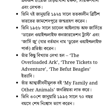
একজন ইংরেজ চিড়িয়াখানা রক্ষক, সংরক্ষণবাদী
এবং লেখক।
তিনি ৭ই জানুয়ারি ১৯২৫ সালে ততকালীন ব্রিটিশ
ভারতের জামশেদপুরে জন্মগ্রহণ করেন।
তিনি ১৯৫৮ সালে চ্যানেল আইল্যান্ড অফ জার্সিতে
‘ডারেল ওয়াইল্ডলাইফ কনজারভেশন ট্রাস্ট’ এবং
‘জার্সি জু’ (যার বর্তমান নাম ‘ডুরেল ওয়াইল্ডলাইফ
পার্ক) প্রতিষ্ঠা করেন।
তাঁর কিছু বিখ্যাত লেখা হল – ‘The
Overloaded Ark’, ‘Three Tickets to
Adventure’, ‘The Befut Beagles’
ইত্যাদি।
তাঁর আত্মজীবনীমূলক বই ‘My Family and
Other Animals’ জনপ্রিয়তা লাভ করে।
তিনি ৩০শে জানুয়ারি ১৯৯৫ সালে ৭০ বছর
বয়সে শেষ নিঃশ্বাস ত্যাগ করেন।