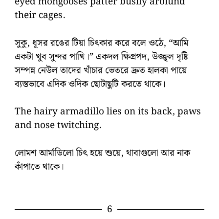
eyed mongooses patter busily aroiund
their cages.
সুকু, ধূসর রঙের টিয়া চিৎকার করে বলে ওঠে, “আমি
একটা খুব সুন্দর পাখি।” একদল ক্ষিপ্রপদ, উজ্জ্বল দৃষ্টি
সম্পন্ন নেউল তাদের খাঁচার ভেতরে দ্রুত হালকা পায়ে
ব্যস্তভাবে এদিক ওদিক ছোটাছুটি করতে থাকে।
The hairy armadillo lies on its back, paws
and nose twitching.
লোমশ আর্মাডিলো চিৎ হয়ে শুয়ে, থাবাগুলো আর নাক
কাঁপাতে থাকে।
6