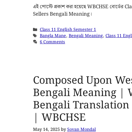
এই পোস্টে প্রকাশ করা হয়েছে WBCHSE বোর্ডের C
Sellers Bengali Meaning।
Class 11 English Semester 1
Bangla Mane
,
Bengali Meaning
,
Class 11 Engl
6 Comments
Composed Upon Wes
Bengali Meaning | 
Bengali Translation 
| WBCHSE
May 14, 2025
by
Sovan Mondal