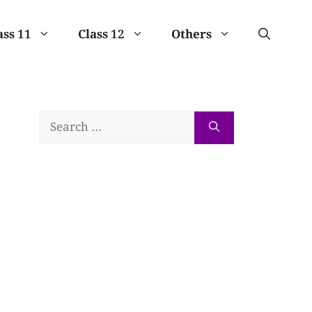
ass 11
Class 12
Others