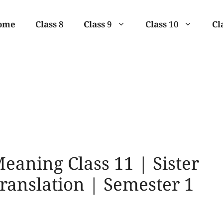
ome
Class 8
Class 9
Class 10
Cl
aning Class 11 | Sister
Translation | Semester 1