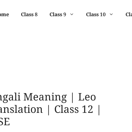
ome
Class 8
Class 9
Class 10
Cl
ngali Meaning | Leo
anslation | Class 12 |
SE