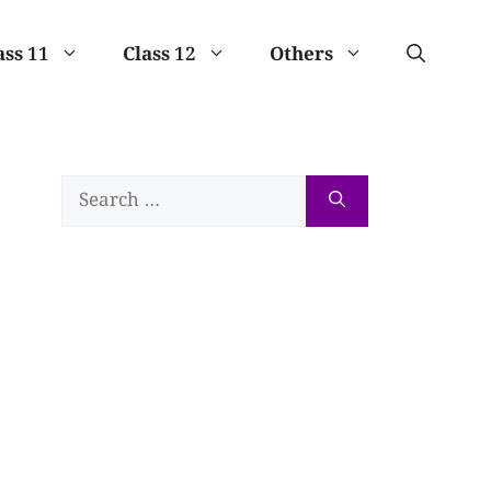
ass 11
Class 12
Others