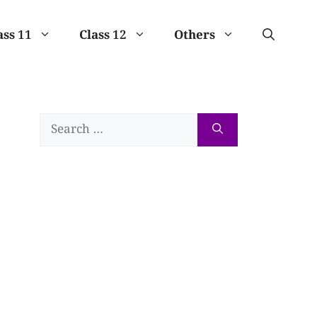
ass 11
Class 12
Others