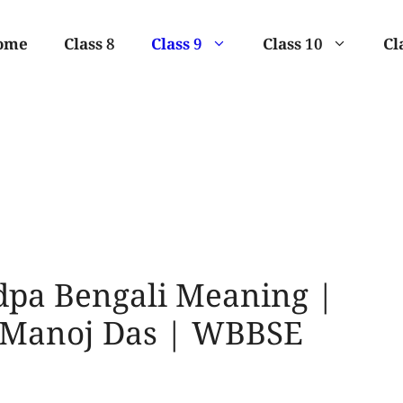
ome
Class 8
Class 9
Class 10
Cl
ndpa Bengali Meaning |
 | Manoj Das | WBBSE